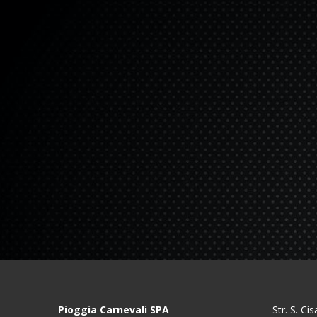
Pioggia Carnevali SPA
Str. S. C