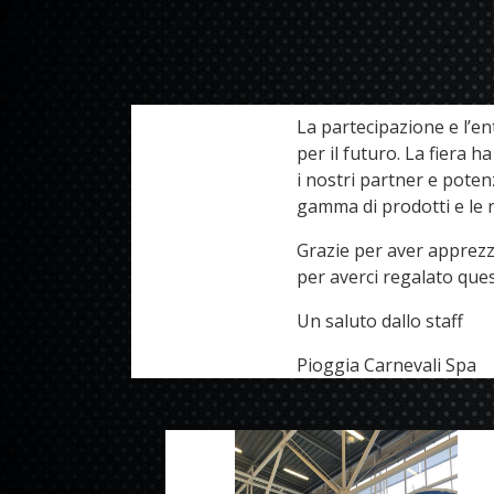
La partecipazione e l’en
per il futuro. La fiera
i nostri partner e poten
gamma di prodotti e le 
Grazie per aver apprezz
per averci regalato ques
Un saluto dallo staff
Pioggia Carnevali Spa