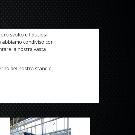
oro svolto e fiduciosi
he abbiamo condiviso con
entare la nostra vasta
erno del nostro stand e