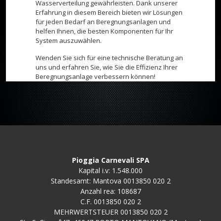
Wasserverteilung gewährleisten. Dank unserer
Erfahrung in diesem Bereich bieten wir Lösungen
für jeden Bedarf an Beregnungsanlagen und
helfen Ihnen, die besten Komponenten für Ihr
System auszuwählen.
Wenden Sie sich für eine technische Beratung an
uns und erfahren Sie, wie Sie die Effizienz Ihrer
Beregnungsanlage verbessern können!
Pioggia Carnevali SPA
Kapital i.v: 1.548.000
Standesamt: Mantova 0013850 020 2
Anzahl rea: 108687
C.F. 0013850 020 2
MEHRWERTSTEUER 0013850 020 2