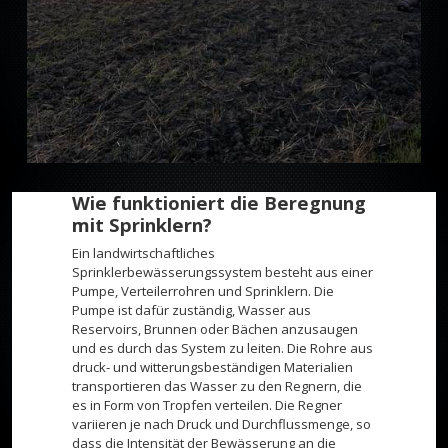
Wie funktioniert die Beregnung
mit Sprinklern?
Ein landwirtschaftliches
Sprinklerbewässerungssystem besteht aus einer
Pumpe, Verteilerrohren und Sprinklern. Die
Pumpe ist dafür zuständig, Wasser aus
Reservoirs, Brunnen oder Bächen anzusaugen
und es durch das System zu leiten. Die Rohre aus
druck- und witterungsbeständigen Materialien
transportieren das Wasser zu den Regnern, die
es in Form von Tropfen verteilen. Die Regner
variieren je nach Druck und Durchflussmenge, so
dass die Intensität der Bewässerung an die